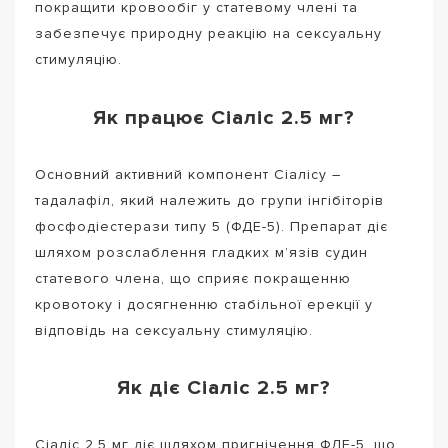
покращити кровообіг у статевому члені та
забезпечує природну реакцію на сексуальну
стимуляцію.
Як працює Сіаліс 2.5 мг?
Основний активний компонент Сіалісу –
тадалафіл, який належить до групи інгібіторів
фосфодіестерази типу 5 (ФДЕ-5). Препарат діє
шляхом розслаблення гладких м’язів судин
статевого члена, що сприяє покращенню
кровотоку і досягненню стабільної ерекції у
відповідь на сексуальну стимуляцію.
Як діє Сіаліс 2.5 мг?
Сіаліс 2.5 мг діє шляхом пригнічення ФДЕ-5, що