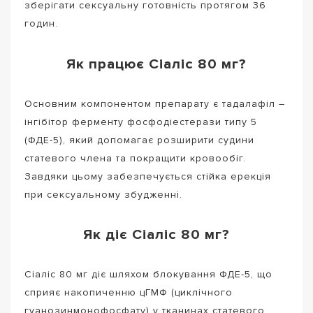
зберігати сексуальну готовність протягом 36
годин.
Як працює Сіаліс 80 мг?
Основним компонентом препарату є тадалафіл –
інгібітор ферменту фосфодіестерази типу 5
(ФДЕ-5), який допомагає розширити судини
статевого члена та покращити кровообіг.
Завдяки цьому забезпечується стійка ерекція
при сексуальному збудженні.
Як діє Сіаліс 80 мг?
Сіаліс 80 мг діє шляхом блокування ФДЕ-5, що
сприяє накопиченню цГМФ (циклічного
гуанозинмонофосфату) у тканинах статевого