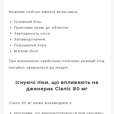
Можливі побічні ефекти включають:
Головний біль;
Припливи крові до обличчя;
Закладеність носа;
Запаморочення;
Порушення зору;
М’язові болі.
При виникненні серйозних побічних реакцій слід
негайно звернутися до лікаря.
Існуючі ліки, що впливають на
дженерик Сіаліс 80 мг
Сіаліс 80 мг може взаємодіяти з:
Нітратами, що використовуються при серцево-