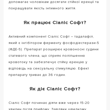
допомагає чоловікам досягати стійкої ерекції та
покращувати якість інтимного життя.
Як працює Сіаліс Софт?
Активний компонент Сіаліс Софт – тадалафіл,
який є інгібітором ферменту фосфодіестерази-5
(ФДЕ-5). Препарат розширює кровоносні судини
статевого члена, що сприяє поліпшенню
кровотоку та забезпечує стійку ерекцію у
відповідь на сексуальну стимуляцію. Ефект
препарату триває до 36 годин.
Як діє Сіаліс Софт?
Сіаліс Софт починає діяти вже через 15-20
хвилин після прийому. Завдяки швидкому