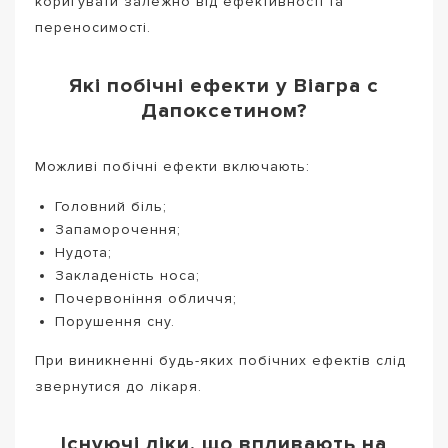
коригувати залежно від ефективності та
переносимості.
Які побічні ефекти у Віагра с
Дапоксетином?
Можливі побічні ефекти включають:
Головний біль;
Запаморочення;
Нудота;
Закладеність носа;
Почервоніння обличчя;
Порушення сну.
При виникненні будь-яких побічних ефектів слід
звернутися до лікаря.
Існуючі ліки, що впливають на