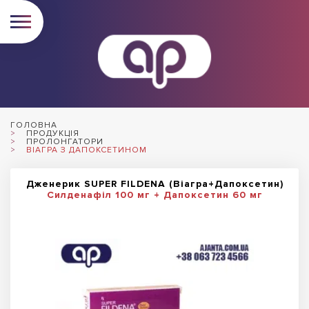
ГОЛОВНА
ПРОДУКЦІЯ
ПРОЛОНГАТОРИ
ВІАГРА З ДАПОКСЕТИНОМ
Дженерик SUPER FILDENA (Віагра+Дапоксетин)
Силденафіл 100 мг + Дапоксетин 60 мг