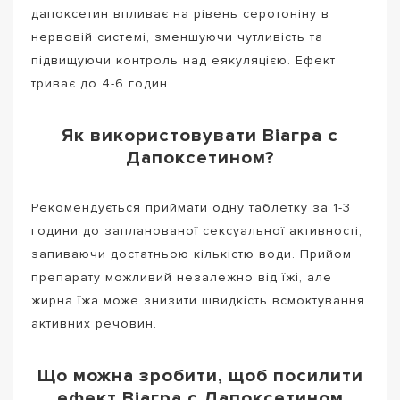
дапоксетин впливає на рівень серотоніну в
нервовій системі, зменшуючи чутливість та
підвищуючи контроль над еякуляцією. Ефект
триває до 4-6 годин.
Як використовувати Віагра с
Дапоксетином?
Рекомендується приймати одну таблетку за 1-3
години до запланованої сексуальної активності,
запиваючи достатньою кількістю води. Прийом
препарату можливий незалежно від їжі, але
жирна їжа може знизити швидкість всмоктування
активних речовин.
Що можна зробити, щоб посилити
ефект Віагра с Дапоксетином