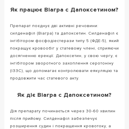
Як працює Віагра с Дапоксетином?
Препарат поєднує дві активні речовини:
силденафіл (Віагра) та дапоксетин. Силденафіл є
інгібітором фосфодіестерази типу 5 (ФДЕ-5), який
покращує кровообіг у статевому члені, сприяючи
досягненню ерекції. Дапоксетин, у свою чергу, є
інгібітором зворотного захоплення серотоніну
(ІЗЗС), що допомагає контролювати еякуляцію та
продовжити час статевого акту.
Як діє Віагра с Дапоксетином?
Дія препарату починається через 30-60 хвилин
після прийому. Силденафіл забезпечує
розширення судин і покращення кровотоку, а