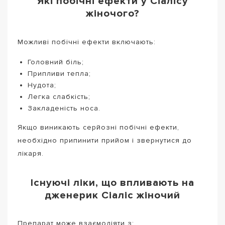
Які побічні ефекти у Сіалісу
жіночого?
Можливі побічні ефекти включають:
Головний біль;
Припливи тепла;
Нудота;
Легка слабкість;
Закладеність носа.
Якщо виникають серйозні побічні ефекти,
необхідно припинити прийом і звернутися до
лікаря.
Існуючі ліки, що впливають на
дженерик Сіаліс жіночий
Препарат може взаємодіяти з: