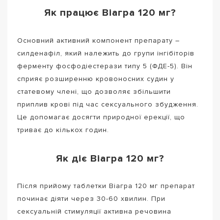
Як працює Віагра 120 мг?
Основний активний компонент препарату –
силденафіл, який належить до групи інгібіторів
ферменту фосфодіестерази типу 5 (ФДЕ-5). Він
сприяє розширенню кровоносних судин у
статевому члені, що дозволяє збільшити
приплив крові під час сексуального збудження.
Це допомагає досягти природної ерекції, що
триває до кількох годин.
Як діє Віагра 120 мг?
Після прийому таблетки Віагра 120 мг препарат
починає діяти через 30-60 хвилин. При
сексуальній стимуляції активна речовина