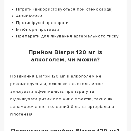
Нітрати (використовуються при стенокардії)
Антибіотики
Противірусні препарати
Інгібітори протеази
Препарати для лікування артеріального тиску
Прийом Віагри 120 мг із
алкоголем, чи можна?
Поєднання Віагри 120 мг з алкоголем не
рекомендується, оскільки алкоголь може
знижувати ефективність препарату та
підвищувати ризик побічних ефектів, таких як
запаморочення, головний біль та артеріальна
гіпотензія.
Пропустили прийом Віагри 120 мг?