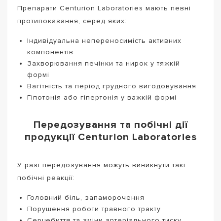
Препарати Centurion Laboratories мають певні
протипоказання, серед яких:
Індивідуальна непереносимість активних
компонентів
Захворювання печінки та нирок у тяжкій
формі
Вагітність та період грудного вигодовування
Гіпотонія або гіпертонія у важкій формі
Передозування та побічні дії
продукції Centurion Laboratories
У разі передозування можуть виникнути такі
побічні реакції:
Головний біль, запаморочення
Порушення роботи травного тракту
Серцебиття та зміни артеріального тиску