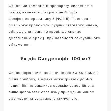
Основний компонент препарату, силденафіл
цитрат, належить до групи інгібіторів
фосфодіестерази типу 5 (ФДЕ-5). Препарат
розширює кровоносні судини статевого члена,
збільшуючи приплив крові, що сприяє
досягненню ерекції при наявності сексуального
збудження.
Як діє Силденафіл 100 мг?
Силденафіл починає діяти через 30-60 хвилин
після прийому, а ефект може тривати до 4-6
годин. Він не викликає ерекцію самостійно, а
лише допомагає організму природним чином
реагувати на сексуальну стимуляцію.