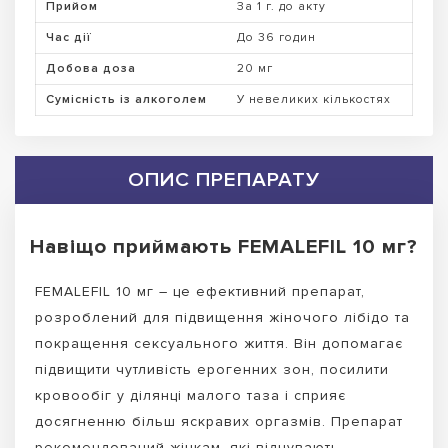
Прийом
За 1 г. до акту
Час дії
До 36 годин
Добова доза
20 мг
Сумісність із алкоголем
У невеликих кількостях
ОПИС ПРЕПАРАТУ
Навіщо приймають FEMALEFIL 10 мг?
FEMALEFIL 10 мг – це ефективний препарат,
розроблений для підвищення жіночого лібідо та
покращення сексуального життя. Він допомагає
підвищити чутливість ерогенних зон, посилити
кровообіг у ділянці малого таза і сприяє
досягненню більш яскравих оргазмів. Препарат
рекомендований жінкам, які відчувають