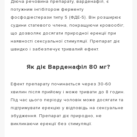
Діюча речовина препарату, варденафіл, є
потужним інгібітором ферменту
фосфодіестерази типу 5 (ФДЕ-5). Він розширює
судини статевого члена, покращуючи кровообіг,
що дозволяє досягати природної ерекції при
наявності сексуальної стимуляції. Препарат діє
швидко і забезпечує тривалий ефект.
Як діє Варденафіл 80 мг?
Ефект препарату починається через 30-60
хвилин після прийому і може тривати до 8 годин.
Під час цього періоду чоловік може досягати та
підтримувати ерекцію у відповідь на сексуальне
збудження. Препарат діє природно, не
викликаючи ерекції без стимуляції.