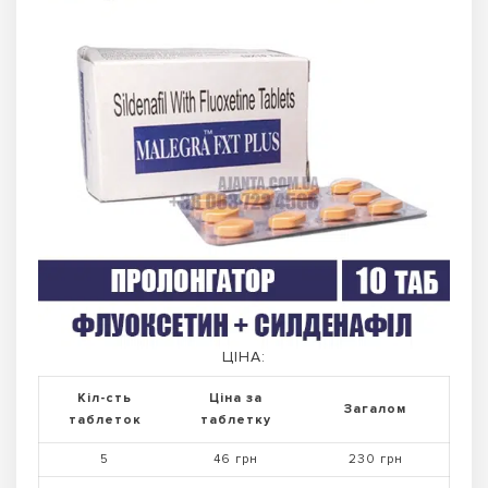
ЦІНА:
Кіл-сть
Ціна за
Загалом
таблеток
таблетку
5
46 грн
230 грн