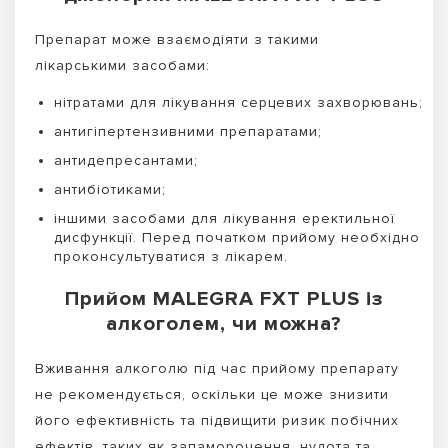
Препарат може взаємодіяти з такими
лікарськими засобами:
нітратами для лікування серцевих захворювань;
антигіпертензивними препаратами;
антидепресантами;
антибіотиками;
іншими засобами для лікування еректильної
дисфункції. Перед початком прийому необхідно
проконсультуватися з лікарем.
Прийом MALEGRA FXT PLUS із
алкоголем, чи можна?
Вживання алкоголю під час прийому препарату
не рекомендується, оскільки це може знизити
його ефективність та підвищити ризик побічних
ефектів, таких як запаморочення, нудота та