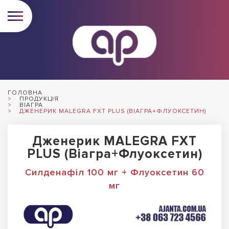
ГОЛОВНА
ПРОДУКЦІЯ
ВІАГРА
ДЖЕНЕРИК MALEGRA FXT PLUS (ВІАГРА+ФЛУОКСЕТИН)
Дженерик MALEGRA FXT
PLUS (Віагра+Флуоксетин)
Силденафіл 100 мг + Флуоксетин 60
мг