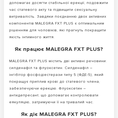
допомагає досягти стабільної ерекції, подовжити
час статевого акту та підвищити сексуальну
витривалість. Завдяки поєднанню двох активних
компонентів MALEGRA FXT PLUS є оптимальним
рішенням для чоловіків, які прагнуть покращити
якість інтимного життя.
Як працює MALEGRA FXT PLUS?
MALEGRA FXT PLUS містить дві активні речовини:
силденафіл та флуоксетин. Силденафіл –
інгібітор фосфодіестерази типу 5 (ФДЕ-5), який
покращує приплив крові до статевого члена,
забезпечуючи ерекцію. Флуоксетин –
антидепресант, що допомагає контролювати
еякуляцію, затримуючи її на тривалий час.
Як діє MALEGRA FXT PLUS?