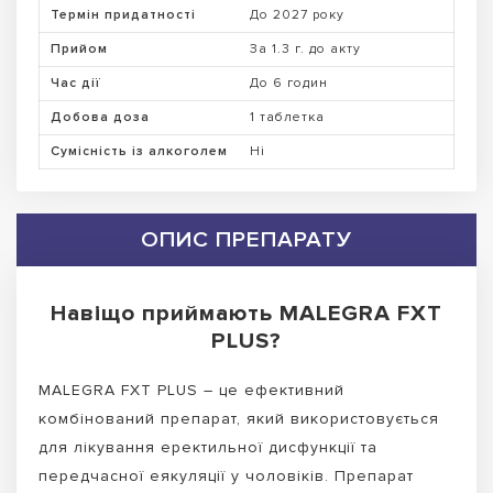
Термін придатності
До 2027 року
Прийом
За 1.3 г. до акту
Час дії
До 6 годин
Добова доза
1 таблетка
Сумісність із алкоголем
Ні
ОПИС ПРЕПАРАТУ
Навіщо приймають MALEGRA FXT
PLUS?
MALEGRA FXT PLUS – це ефективний
комбінований препарат, який використовується
для лікування еректильної дисфункції та
передчасної еякуляції у чоловіків. Препарат