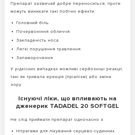
Препарат зазвичай добре переноситься, проте
можуть виникати такі побічні ефекти:
Головний біль.
Почервоніння обличчя.
Закладеність носа.
Легкі порушення травлення.
Запаморочення.
У рідкісних випадках можливі серйозніші реакції,
такі як тривала ерекція (пріапізм) або зміни
зору.
Існуючі ліки, що впливають на
дженерик TADADEL 20 SOFTGEL
Не слід приймати препарат одночасно з:
Нітратами для лікування серцево-судинних