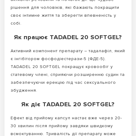
рішення для чоловіків, які бажають покращити
своє інтимне життя та зберегти впевненість у
собі.
Як працює TADADEL 20 SOFTGEL?
Активний компонент препарату – тадалафіл, який
є інгібітором фосфодіестерази-5 (ФДЕ-5).
TADADEL 20 SOFTGEL покращує кровообіг у
статевому члені, сприяючи розширенню судин та
забезпечуючи ерекцію під час сексуального
збудження.
Як діє TADADEL 20 SOFTGEL?
Ефект від прийому капсул настає вже через 20-
30 хвилин після прийому завдяки швидкому
всмоктуванню. Тривалість дії препарату може