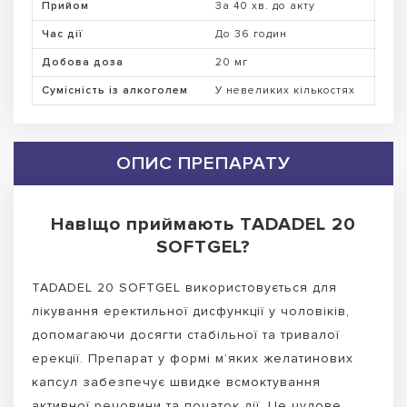
Прийом
За 40 хв. до акту
Час дії
До 36 годин
Добова доза
20 мг
Сумісність із алкоголем
У невеликих кількостях
ОПИС ПРЕПАРАТУ
Навіщо приймають TADADEL 20
SOFTGEL?
TADADEL 20 SOFTGEL використовується для
лікування еректильної дисфункції у чоловіків,
допомагаючи досягти стабільної та тривалої
ерекції. Препарат у формі м’яких желатинових
капсул забезпечує швидке всмоктування
активної речовини та початок дії. Це чудове